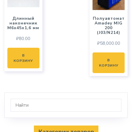
Длинный
Полуавтомат
наконечник
Amadey MIG
М6х45х1,6 мм
200
(J03/N214)
₽
80.00
₽
58,000.00
В
В
КОРЗИНУ
КОРЗИНУ
Категории товаров