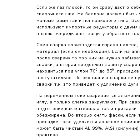
Если же газ плохой, то он сразу даст о се
сварочного шва. На баллоне должен быть у
манометрами так и поплавкового типа. Вс
используют импортные редукторы с двумя 
в свою очередь дает защиту обратного вал
Сама сварка производится справа налево, 
материал (если он необходим). Если на ап
после сварки» то про них не нужно забыва
сварки, а вторая продолжит защиту сваро
0
0
находиться под углом 70
до 85
, присадка
поступательно. По окончанию сварки не н
сварки т.к. это приведет к удлинению дуги
На переменном токе сваривается алюминий
иглу, а только слегка закругляют. При св
подготовке как материала так и присадки.
обезжирена. Во вторых снять фаски, если 
присадке тоже уделяется должное внимание
может быть чистый АL 99%, AlSi (силумин)
практика.