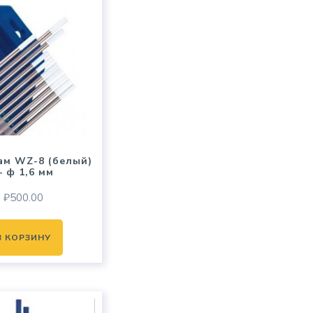
ам WZ-8 (белый)
 ф 1,6 мм
₽
500.00
В КОРЗИНУ