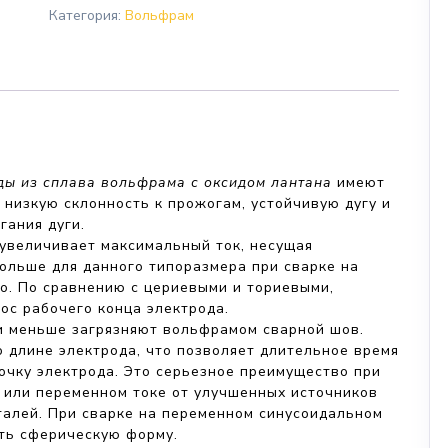
Категория:
Вольфрам
ды из сплава вольфрама с оксидом лантана
имеют
 низкую склонность к прожогам, устойчивую дугу и
гания дуги.
 увеличивает максимальный ток, несущая
ольше для данного типоразмера при сварке на
о. По сравнению с цериевыми и ториевыми,
с рабочего конца электрода.
и меньше загрязняют вольфрамом сварной шов.
 длине электрода, что позволяет длительное время
очку электрода. Это серьезное преимущество при
) или переменном токе от улучшенных источников
талей. При сварке на переменном синусоидальном
ть сферическую форму.