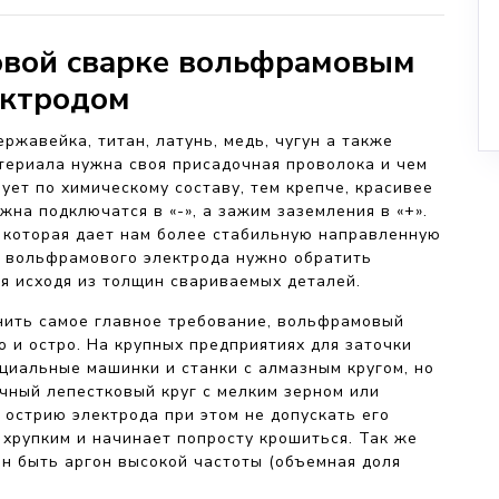
овой сварке вольфрамовым
ектродом
ржавейка, титан, латунь, медь, чугун а также
териала нужна своя присадочная проволока и чем
ует по химическому составу, тем крепче, красивее
жна подключатся в «-», а зажим заземления в «+».
 которая дает нам более стабильную направленную
е вольфрамового электрода нужно обратить
ся исходя из толщин свариваемых деталей.
нить самое главное требование, вольфрамовый
 и остро. На крупных предприятиях для заточки
иальные машинки и станки с алмазным кругом, но
чный лепестковый круг с мелким зерном или
 острию электрода при этом не допускать его
 хрупким и начинает попросту крошиться. Так же
ен быть аргон высокой частоты (объемная доля