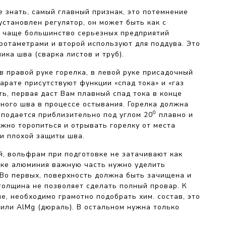
бе знать, самый главный признак, это потемнение
становлен регулятор, он может быть как с
е чаще большинство серьезных предприятий
ротаметрами и второй используют для поддува. Это
ика шва (сварка листов и труб).
в правой руке горелка, в левой руке присадочный
парате присутствуют функции «спад тока» и «газ
ть, первая даст Вам плавный спад тока в конце
чного шва в процессе остывания. Горелка должна
0
 подается приблизительно под углом 20
плавно и
ужно торопиться и отрывать горелку от места
 и плохой защиты шва.
, вольфрам при подготовке не затачивают как
арке алюминия важную часть нужно уделить
 Во первых, поверхность должна быть зачищена и
толщина не позволяет сделать полный провар. К
, необходимо грамотно подобрать хим. состав, это
 или AlMg (дюраль). В остальном нужна только