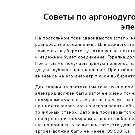
Советы по аргонодуг
эл
На постоянном токе свариваются (сталь, не
разнородные соединения). Для каждого ма
лучше вы подберете ту которая соответств
и надежней будет соединение. Горелка дол
При этом мы получаем прямую полярность,
дугу и глубокое проплавление. При выбор
внимание на его диаметр т.к. он выбирает
Для сварки на постоянном токе нужно пом
электрод должен быть заточен очень точно
вольфрамовых электродов используют спец
не имея такового можно использовать обы
точильный станок. Заточка производится к
перегрева т.к. вольфрам становится более
нужно помнить о защитном газе, это долж
аргона должна быть не менее. 99,998 %).