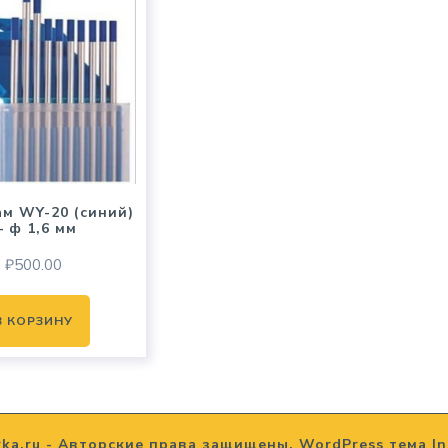
м WY-20 (синий)
 ф 1,6 мм
₽
500.00
В КОРЗИНУ
rka.ru - Авторские права защищены.
WordPress тема In