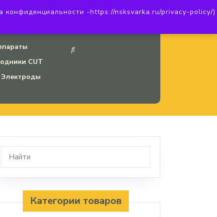
онфиденциальности -https://nsksvarka.ru/privacy-policy/)
20
Наш INSTAGRAM
ппараты
ходники CUT
Электроды
Категории товаров