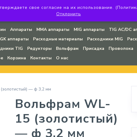
верждаете свое согласие на их использование. (Политика к
огдана Хмельницкого, 45 (угловое помещение)
+7 (923) 142-20-
Отклонить
008@mail.ru
зин
Аппараты
MMA аппараты
MIG аппараты
TIG AC/DC а
LGK аппараты
Расходные материалы
Расходники MIG
Рас
одники TIG
Редукторы
Вольфрам
Присадка
Проволока
ое
Корзина
Контакты
О нас
(золотистый) — ф 3,2 мм
Вольфрам WL-
15 (золотистый)
— ф 3,2 мм