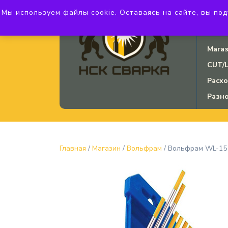
Мы используем файлы cookie. Оставаясь на сайте, вы подт
ул. Б
3750
Мага
CUT/
Расх
Разн
Главная
/
Магазин
/
Вольфрам
/ Вольфрам WL-15 