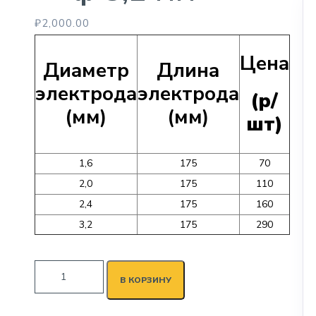
₽
2,000.00
Цена
Диаметр
Длина
электрода
электрода
(р/
(мм)
(мм)
шт)
1,6
175
70
2,0
175
110
2,4
175
160
3,2
175
290
В КОРЗИНУ