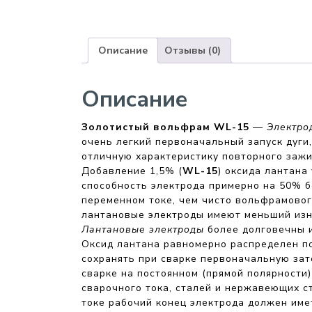
Описание
Отзывы (0)
Описание
Золотистый вольфрам WL-15
—
Электро
очень легкий первоначальный запуск дуги,
отличную характеристику повторного зажи
Добавление 1,5% (
WL-15
) оксида лантана
способность электрода примерно на 50% б
переменном токе, чем чисто вольфрамовог
лантановые электроды имеют меньший изно
Лантановые электроды
более долговечны 
Оксид лантана равномерно распределен по
сохранять при сварке первоначальную зат
сварке на постоянном (прямой полярности
сварочного тока, сталей и нержавеющих с
токе рабочий конец электрода должен име