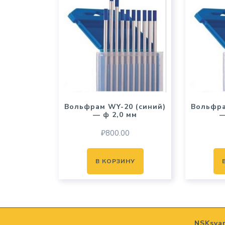
Вольфрам WY-20 (синий)
Вольфра
— ф 2,0 мм
—
₽
800.00
В КОРЗИНУ
NSKsva