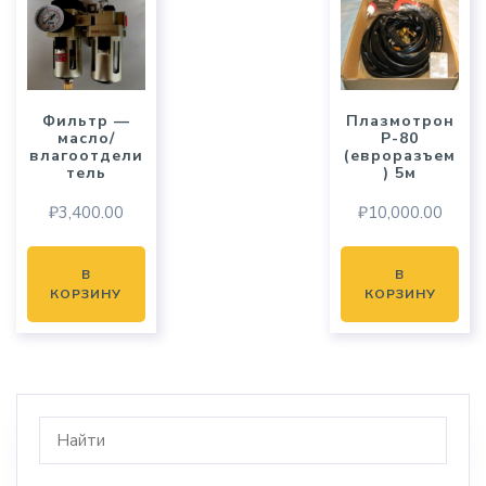
Фильтр —
Плазмотрон
масло/
P-80
влагоотдели
(евроразъем
тель
) 5м
₽
3,400.00
₽
10,000.00
В
В
КОРЗИНУ
КОРЗИНУ