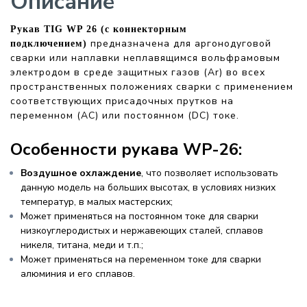
Описание
Рукав TIG WP 26 (с коннекторным
предназначена для аргонодуговой
подключением)
сварки или наплавки неплавящимся вольфрамовым
электродом в среде защитных газов (Ar) во всех
пространственных положениях сварки с применением
соответствующих присадочных прутков на
переменном (AC) или постоянном (DC) токе.
Особенности рукава WP-26:
Воздушное охлаждение
, что позволяет использовать
данную модель на больших высотах, в условиях низких
температур, в малых мастерских;
Может применяться на постоянном токе для сварки
низкоуглеродистых и нержавеющих сталей, сплавов
никеля, титана, меди и т.п.;
Может применяться на переменном токе для сварки
алюминия и его сплавов.
, керамика, керамическое сопло, сопло из керамики, тиг сопло, TIG сопло, сопло для тиг сварки, сопло для TIG сварки, Welding54, MIG, MIG/MAG аппараты, полуавтомат, MIG аппарат, TIG сварка, аргонные
аппараты, аргонник, расходники для полуавтомата, наконечники М6, наконечники для полуавтомата, плазмарез, купить CUT 40, Редукторы, запасные части для плазмареза, запчасти для CUT 60, Электроды, Резак, купить резаки Новосибирск, пропановый резак, купить ацетиленовый резак, пруток присадочный алюминиевый, регуляторы сварочные, mig аппараты, Электроды, Интернет-магазин Дом Сварки, Резак, купить резаки Новосибирск,