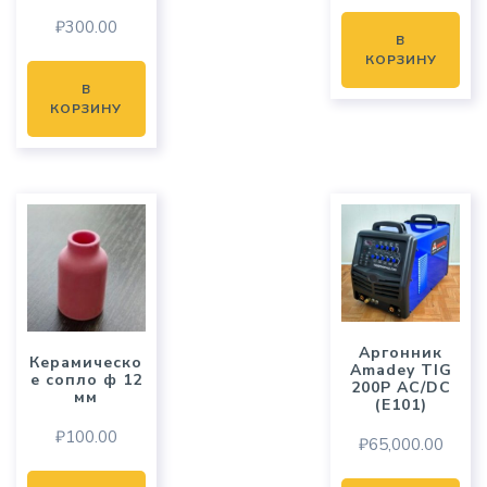
₽
300.00
В
КОРЗИНУ
В
КОРЗИНУ
Аргонник
Керамическо
Amadey TIG
е сопло ф 12
200P AC/DC
мм
(E101)
₽
100.00
₽
65,000.00