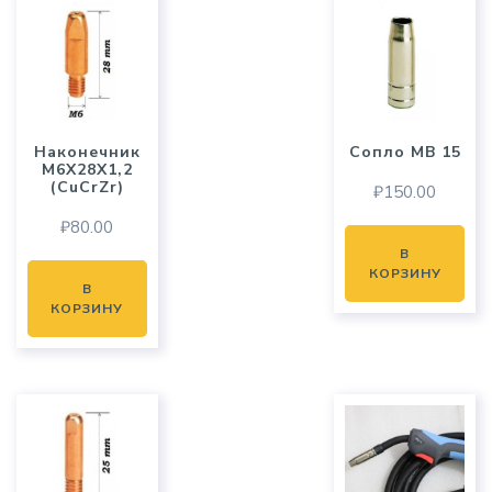
Наконечник
Сопло MB 15
M6X28X1,2
(CuCrZr)
₽
150.00
₽
80.00
В
КОРЗИНУ
В
КОРЗИНУ