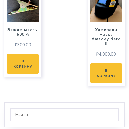
Зажим массы
Хамелеон
500 А
маска
Amadey Nero
B
₽
300.00
₽
4,000.00
В
КОРЗИНУ
В
КОРЗИНУ