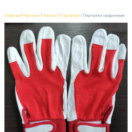
Главная
/
Магазин
/
Разное
/
Перчатки
/ Перчатки сварочные