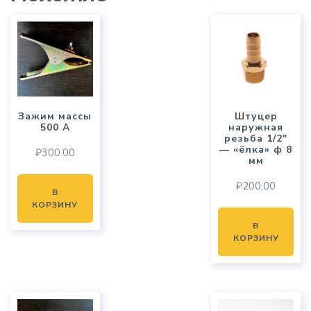
Зажим массы
Штуцер
500 А
наружная
резьба 1/2″
— «ёлка» ф 8
₽
300.00
мм
₽
200.00
В
КОРЗИНУ
В
КОРЗИНУ