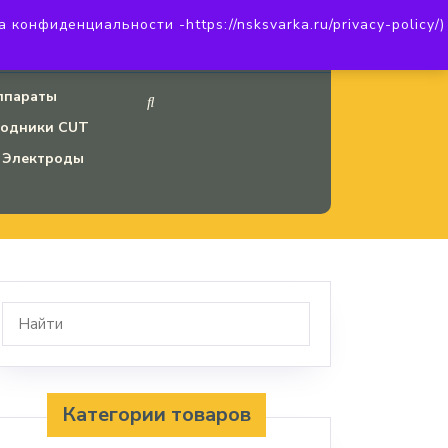
онфиденциальности -https://nsksvarka.ru/privacy-policy/)
20
Наш INSTAGRAM
ппараты
ходники CUT
Электроды
Категории товаров