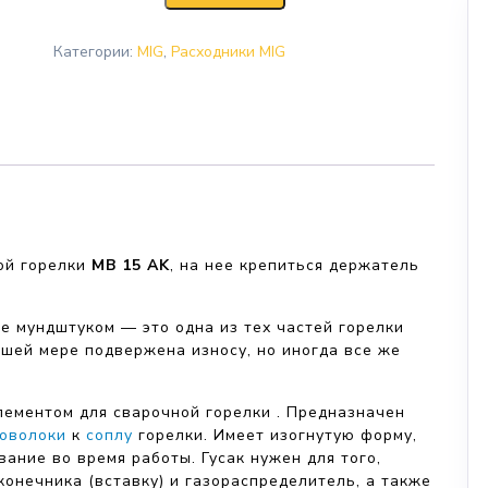
Категории:
MIG
,
Расходники MIG
ой горелки
MB 15 AK
, на нее крепиться держатель
е мундштуком — это одна из тех частей горелки
ьшей мере подвержена износу, но иногда все же
лементом для сварочной горелки . Предназначен
роволоки
к
соплу
горелки. Имеет изогнутую форму,
ание во время работы. Гусак нужен для того,
онечника (вставку) и газораспределитель, а также