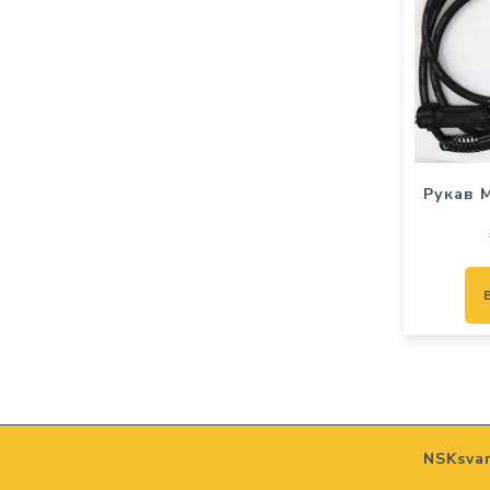
Рукав M
NSKsva