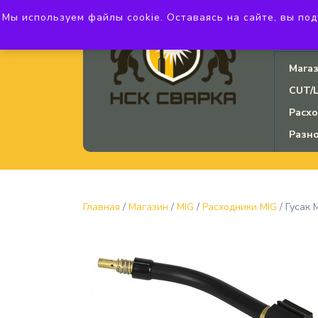
Мы используем файлы cookie. Оставаясь на сайте, вы подт
ул. Б
3750
Мага
CUT/
Расх
Разн
Главная
/
Магазин
/
MIG
/
Расходники MIG
/ Гусак 