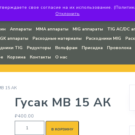
верждаете свое согласие на их использование. (Политика к
огдана Хмельницкого, 45 (угловое помещение)
+7 (923) 142-20-
Отклонить
008@mail.ru
зин
Аппараты
MMA аппараты
MIG аппараты
TIG AC/DC а
LGK аппараты
Расходные материалы
Расходники MIG
Рас
одники TIG
Редукторы
Вольфрам
Присадка
Проволока
ое
Корзина
Контакты
О нас
MB 15 АК
Гусак MB 15 АК
₽
400.00
В КОРЗИНУ