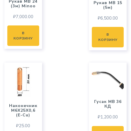
Рукав MB 24
Рукав MB 15
(3м) Minoo
(5м)
₽
7,000.00
₽
6,500.00
В
В
КОРЗИНУ
КОРЗИНУ
Гусак MB 36
Наконечник
КД
M6X25X0,6
(E-Cu)
₽
1,200.00
₽
25.00