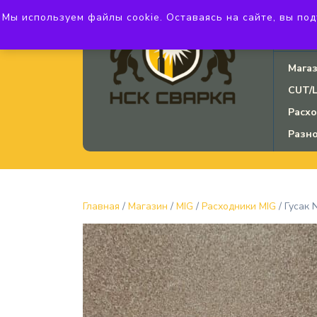
Мы используем файлы cookie. Оставаясь на сайте, вы подт
ул. Б
3750
Мага
CUT/
Расх
Разн
Главная
/
Магазин
/
MIG
/
Расходники MIG
/ Гусак 