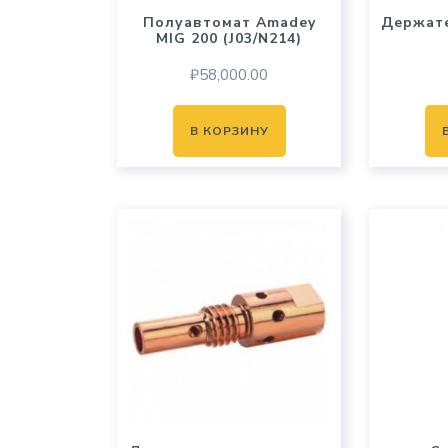
Полуавтомат Amadey
Держат
MIG 200 (J03/N214)
₽
58,000.00
В КОРЗИНУ