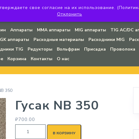
верждаете свое согласие на их использование. (Политика к
огдана Хмельницкого, 45 (угловое помещение)
+7 (923) 142-20-
Отклонить
008@mail.ru
зин
Аппараты
MMA аппараты
MIG аппараты
TIG AC/DC а
LGK аппараты
Расходные материалы
Расходники MIG
Рас
одники TIG
Редукторы
Вольфрам
Присадка
Проволока
ое
Корзина
Контакты
О нас
NB 350
Гусак NB 350
₽
700.00
В КОРЗИНУ