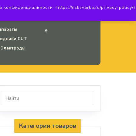
онфиденциальности -https://nsksvarka.ru/privacy-policy/)
20
Наш INSTAGRAM
ппараты
ходники CUT
Электроды
Категории товаров